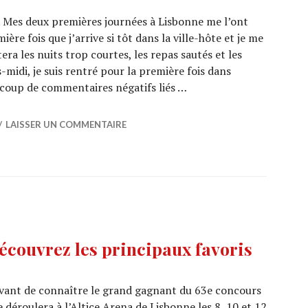
e. Mes deux premières journées à Lisbonne me l’ont
ère fois que j’arrive si tôt dans la ville-hôte et je me
a les nuits trop courtes, les repas sautés et les
midi, je suis rentré pour la première fois dans
aucoup de commentaires négatifs liés …
 : Glamour et confidences sur le Blue Carpet !
LAISSER UN COMMENTAIRE
couvrez les principaux favoris
avant de connaître le grand gagnant du 63e concours
e déroulera à l’Altice Arena de Lisbonne les 8, 10 et 12