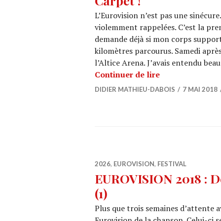
Carpet !
L’Eurovision n’est pas une sinécur
violemment rappelées. C’est la premi
demande déjà si mon corps supporter
kilomètres parcourus. Samedi après-
l’Altice Arena. J’avais entendu be
EUROVISION 2018
Continuer de lire
DIDIER MATHIEU-DABOIS
7 MAI 2018
2026
,
EUROVISION
,
FESTIVAL
EUROVISION 2018 : Dé
(1)
Plus que trois semaines d’attente 
Eurovision de la chanson. Celui-ci s