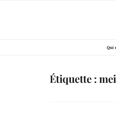
Accéder
au
contenu
principal
Qui 
Étiquette :
mei