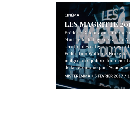
CINÉMA
LES MAGRITTE 2017 
Frédéric Delcor avait annoncé 
était celle de l’âge de raison.
scrutin, des catégories, des cri
Fédération Wallonie-Bruxelles 
malgré un équilibre financier t
de la cérémonie par l’Académie
MISTEREMMA
5 FÉVRIER 2017
1