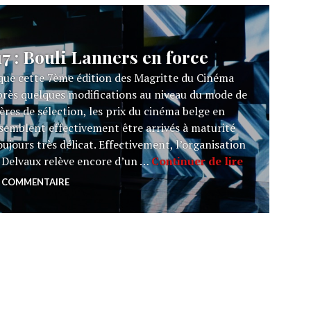
: Bouli Lanners en force
que cette 7ème édition des Magritte du Cinéma
 Après quelques modifications au niveau du mode de
tères de sélection, les prix du cinéma belge en
semblent effectivement être arrivés à maturité
oujours très délicat. Effectivement, l’organisation
LES MAGRITT
 Delvaux relève encore d’un …
Continuer de lire
 COMMENTAIRE