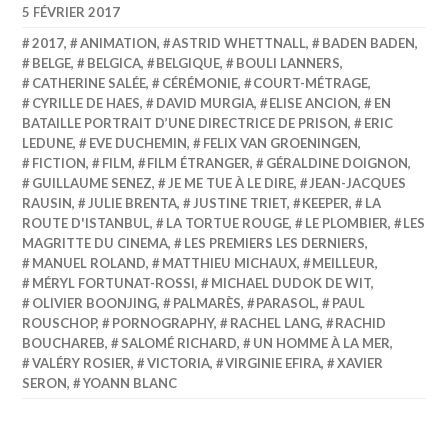
5 FÉVRIER 2017
2017
,
ANIMATION
,
ASTRID WHETTNALL
,
BADEN BADEN
,
BELGE
,
BELGICA
,
BELGIQUE
,
BOULI LANNERS
,
CATHERINE SALÉE
,
CÉRÉMONIE
,
COURT-MÉTRAGE
,
CYRILLE DE HAES
,
DAVID MURGIA
,
ELISE ANCION
,
EN
BATAILLE PORTRAIT D’UNE DIRECTRICE DE PRISON
,
ERIC
LEDUNE
,
EVE DUCHEMIN
,
FELIX VAN GROENINGEN
,
FICTION
,
FILM
,
FILM ÉTRANGER
,
GÉRALDINE DOIGNON
,
GUILLAUME SENEZ
,
JE ME TUE À LE DIRE
,
JEAN-JACQUES
RAUSIN
,
JULIE BRENTA
,
JUSTINE TRIET
,
KEEPER
,
LA
ROUTE D'ISTANBUL
,
LA TORTUE ROUGE
,
LE PLOMBIER
,
LES
MAGRITTE DU CINEMA
,
LES PREMIERS LES DERNIERS
,
MANUEL ROLAND
,
MATTHIEU MICHAUX
,
MEILLEUR
,
MÉRYL FORTUNAT-ROSSI
,
MICHAEL DUDOK DE WIT
,
OLIVIER BOONJING
,
PALMARÈS
,
PARASOL
,
PAUL
ROUSCHOP
,
PORNOGRAPHY
,
RACHEL LANG
,
RACHID
BOUCHAREB
,
SALOMÉ RICHARD
,
UN HOMME À LA MER
,
VALÉRY ROSIER
,
VICTORIA
,
VIRGINIE EFIRA
,
XAVIER
SERON
,
YOANN BLANC