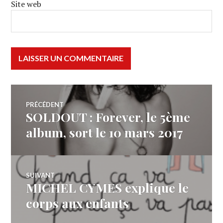
Site web
Navigation
PRÉCÉDENT
SOLDOUT : Forever, le 5ème
Article
de
précédent :
album, sort le 10 mars 2017
l’article
SUIVANT
MICHEL CYMES explique le
Article
Suivant:
corps aux enfants