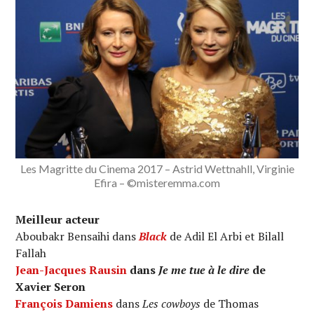
Les Magritte du Cinema 2017 – Astrid Wettnahll, Virginie
Efira – ©misteremma.com
Meilleur acteur
Aboubakr Bensaihi dans
Black
de Adil El Arbi et Bilall
Fallah
Jean-Jacques Rausin
dans
Je me tue à le dire
de
Xavier Seron
François Damiens
dans
Les cowboys
de Thomas