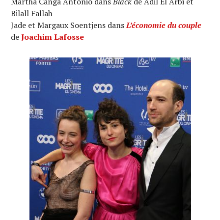
Martha Canga Antonio dans
Black
de Adil El Arbi et
Bilall Fallah
Jade et Margaux Soentjens dans
L’économie du couple
de
Joachim Lafosse