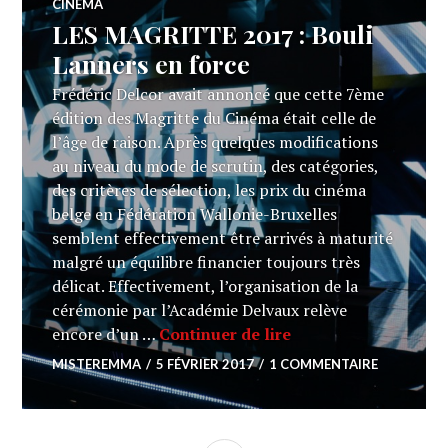
CINÉMA
LES MAGRITTE 2017 : Bouli
Lanners en force
Frédéric Delcor avait annoncé que cette 7ème
édition des Magritte du Cinéma était celle de
l’âge de raison. Après quelques modifications
au niveau du mode de scrutin, des catégories,
des critères de sélection, les prix du cinéma
belge en Fédération Wallonie-Bruxelles
semblent effectivement être arrivés à maturité
malgré un équilibre financier toujours très
délicat. Effectivement, l’organisation de la
cérémonie par l’Académie Delvaux relève
LES MAGRITTE 2017 
encore d’un …
Continuer de lire
MISTEREMMA
5 FÉVRIER 2017
1 COMMENTAIRE