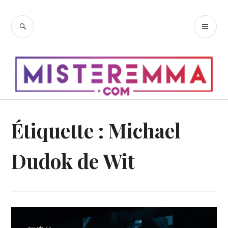
Accéder
au
RECHERCHE
ME
contenu
PR
principal
Étiquette :
Michael
Dudok de Wit