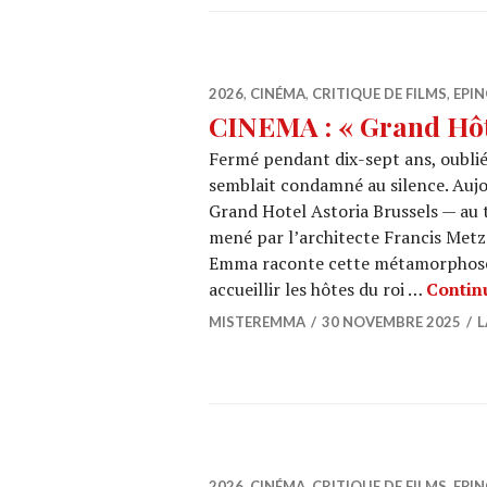
2026
,
CINÉMA
,
CRITIQUE DE FILMS
,
EPIN
CINEMA : « Grand Hôt
Fermé pendant dix-sept ans, oublié 
semblait condamné au silence. Aujo
Grand Hotel Astoria Brussels — au 
mené par l’architecte Francis Met
Emma raconte cette métamorphose :
accueillir les hôtes du roi …
Continu
MISTEREMMA
30 NOVEMBRE 2025
L
2026
,
CINÉMA
,
CRITIQUE DE FILMS
,
EPIN