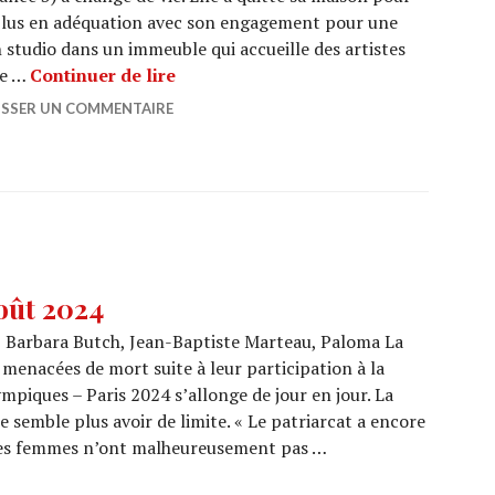
plus en adéquation avec son engagement pour une
n studio dans un immeuble qui accueille des artistes
CHANTAL WESTBY : Un destin d’exc
le …
Continuer de lire
ISSER UN COMMENTAIRE
oût 2024
, Barbara Butch, Jean-Baptiste Marteau, Paloma La
 menacées de mort suite à leur participation à la
piques – Paris 2024 s’allonge de jour en jour. La
e semble plus avoir de limite. « Le patriarcat a encore
. Les femmes n’ont malheureusement pas …
s d’août 2024