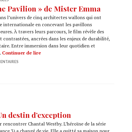
e Pavilion » de Mister Emma
ns l’univers de cinq architectes wallons qui ont
ne internationale en concevant les pavillons
ures. À travers leurs parcours, le film révèle des
t contrastées, ancrées dans les enjeux de durabilité,
taire. Entre immersion dans leur quotidien et
CINEMA : « Beyond The Pavilion » de 
…
Continuer de lire
ENTAIRES
 destin d’exception
r rencontrer Chantal Westby. L’héroïne de la série
ce 3) a changé de vie. Elle a quitté sa maison pour