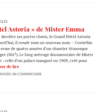
GLÉS
el Astoria » de Mister Emma
derrière ses portes closes, le Grand Hôtel Astoria
urd’hui, il renaît sous un nouveau nom — Corinthia
terme de quatre années d’un chantier titanesque
zger (MA²). Le long métrage documentaire de Mister
 celle d’un palace inauguré en 1909, créé pour
CINEMA : « Grand Hôtel Astoria » de Mister E
er de lire
AISSER UN COMMENTAIRE
GLÉS