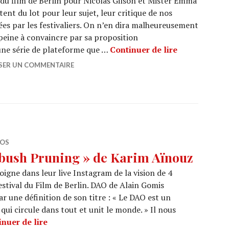
l du film de Berlin pour Nicolas Gilson et Mister Emma
ent du lot pour leur sujet, leur critique de nos
uées par les festivaliers. On n’en dira malheureusement
 peine à convaincre par sa proposition
BERLIN 2026 
ne série de plateforme que …
Continuer de lire
SSER UN COMMENTAIRE
ÉOS
bush Pruning » de Karim Aïnouz
igne dans leur live Instagram de la vision de 4
estival du Film de Berlin. DAO de Alain Gomis
 une définition de son titre : « Le DAO est un
ui circule dans tout et unit le monde. » Il nous
BERLIN 2026 : « Rosebush Pruning » de Kari
nuer de lire