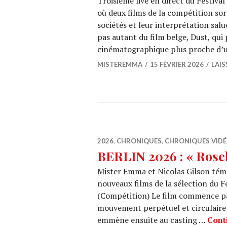
Troisième live en direct du Festiva
où deux films de la compétition sort
sociétés et leur interprétation sal
pas autant du film belge, Dust, qui
cinématographique plus proche d’u
MISTEREMMA
15 FÉVRIER 2026
LAI
2026
,
CHRONIQUES
,
CHRONIQUES VID
BERLIN 2026 : « Rose
Mister Emma et Nicolas Gilson témo
nouveaux films de la sélection du F
(Compétition) Le film commence par
mouvement perpétuel et circulaire q
emmène ensuite au casting …
Conti