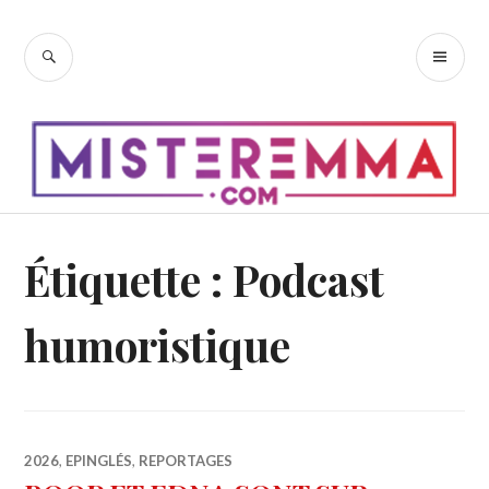
Accéder
au
RECHERCHE
ME
contenu
PR
principal
Étiquette :
Podcast
humoristique
2026
,
EPINGLÉS
,
REPORTAGES