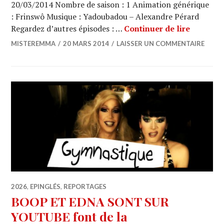
20/03/2014 Nombre de saison : 1 Animation générique
: Frinswô Musique : Yadoubadou – Alexandre Pérard
BOOP ET
Regardez d’autres épisodes : …
Continuer de lire
MISTEREMMA
20 MARS 2014
LAISSER UN COMMENTAIRE
2026
,
EPINGLÉS
,
REPORTAGES
BOOP ET EDNA SONT SUR
YOUTUBE font de la