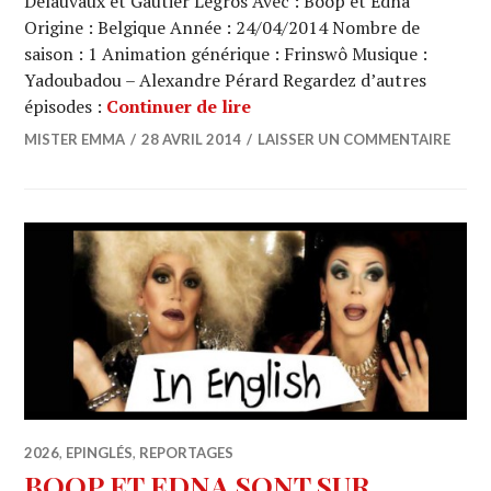
Delauvaux et Gautier Legros Avec : Boop et Edna
Origine : Belgique Année : 24/04/2014 Nombre de
saison : 1 Animation générique : Frinswô Musique :
Yadoubadou – Alexandre Pérard Regardez d’autres
BOOP ET EDNA SONT SUR Y
épisodes :
Continuer de lire
MISTER EMMA
28 AVRIL 2014
LAISSER UN COMMENTAIRE
2026
,
EPINGLÉS
,
REPORTAGES
BOOP ET EDNA SONT SUR