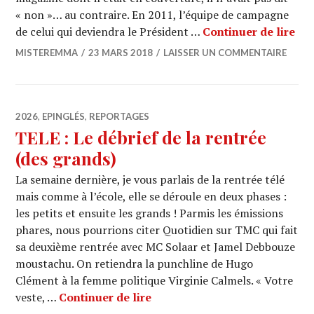
« non »… au contraire. En 2011, l’équipe de campagne
DIG
de celui qui deviendra le Président …
Continuer de lire
MISTEREMMA
23 MARS 2018
LAISSER UN COMMENTAIRE
2026
,
EPINGLÉS
,
REPORTAGES
TELE : Le débrief de la rentrée
(des grands)
La semaine dernière, je vous parlais de la rentrée télé
mais comme à l’école, elle se déroule en deux phases :
les petits et ensuite les grands ! Parmis les émissions
phares, nous pourrions citer Quotidien sur TMC qui fait
sa deuxième rentrée avec MC Solaar et Jamel Debbouze
moustachu. On retiendra la punchline de Hugo
Clément à la femme politique Virginie Calmels. « Votre
TELE : Le débrief de la rentré
veste, …
Continuer de lire