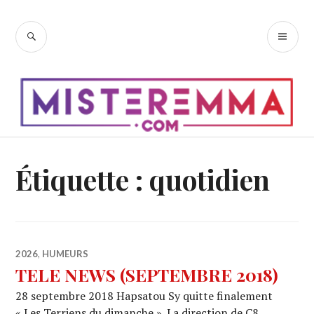
Accéder
au
RECHERCHE
ME
contenu
PR
principal
Étiquette :
quotidien
2026
,
HUMEURS
TELE NEWS (SEPTEMBRE 2018)
28 septembre 2018 Hapsatou Sy quitte finalement
« Les Terriens du dimanche ». La direction de C8