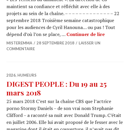
maintient sa confiance et réfléchit avec elle à des
projets au sein de la chaîne. – – – – – – – – – – – – – – 22
septembre 2018 Troisième semaine catastrophique
pour les audiences de Cyril Hanouna… ou pas ! Tout
TELE NEWS
dépend d’où l’on se place, …
Continuer de lire
MISTEREMMA
28 SEPTEMBRE 2018
LAISSER UN
COMMENTAIRE
2026
,
HUMEURS
DIGEST PEOPLE : Du 19 au 25
mars 2018
25 mars 2018 C’est sur la chaîne CBS que l’actrice
porno Stormy Daniels – de son vrai nom Stephanie
Clifford – a raconté sa nuit avec Donald Trump. C’était
en juillet 2006. Elle lui avait proposé de le fesser avec le
magazine dont il était en couverture, il n’avait pas dit