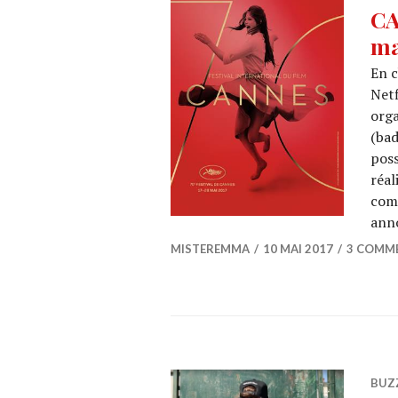
CA
ma
En c
Netf
orga
(bad
poss
réal
comm
ann
MISTEREMMA
10 MAI 2017
3 COMM
BUZ