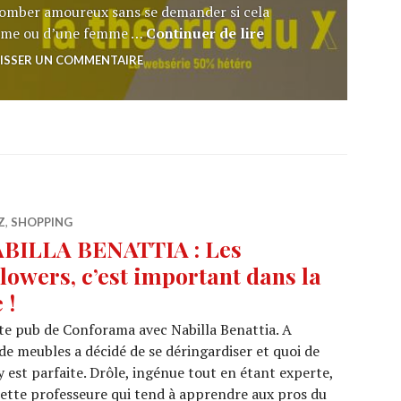
tomber amoureux sans se demander si cela
WEB SERIE : La Théo
omme ou d’une femme …
Continuer de lire
ISSER UN COMMENTAIRE
Z
,
SHOPPING
BILLA BENATTIA : Les
llowers, c’est important dans la
 !
ente pub de Conforama avec Nabilla Benattia. A
 de meubles a décidé de se déringardiser et quoi de
 est parfaite. Drôle, ingénue tout en étant experte,
e cette professeure qui tend à apprendre aux pros du