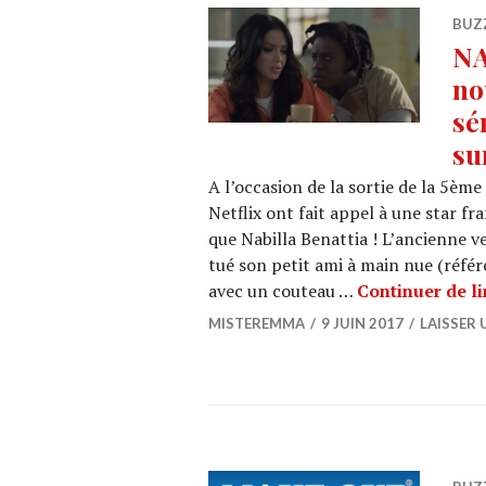
BUZ
NA
no
sé
su
A l’occasion de la sortie de la 5ème
Netflix ont fait appel à une star fr
que Nabilla Benattia ! L’ancienne v
tué son petit ami à main nue (réfé
avec un couteau …
Continuer de li
MISTEREMMA
9 JUIN 2017
LAISSER