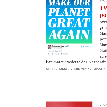
BUZ
TW
po
Avec
grea
Macr
pop
Mac
étai
au s
l’animateur vedette de C8 espérait 
MISTEREMMA
2 JUIN 2017
LAISSER
202