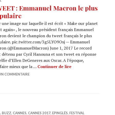
Z
EET : Emmanuel Macron le plus
pulaire
 une image sur laquelle il est écrit « Make our planet
t again« , le nouveau président français Emmanuel
on devient le champion du tweet français le plus
ulaire. pic.twitter.com/3g5LYO9Osj — Emmanuel
ron (@EmmanuelMacron) June 1, 2017 Le record
t détenu par Cyril Hanouna et son tweet en réponse
elfie d’Ellen DeGeneres aux Oscar. A l’époque,
TWEET : Emmanuel Ma
faire mieux que la …
Continuer de lire
 UN COMMENTAIRE
6
,
BUZZ
,
CANNES
,
CANNES 2017
,
EPINGLÉS
,
FESTIVAL