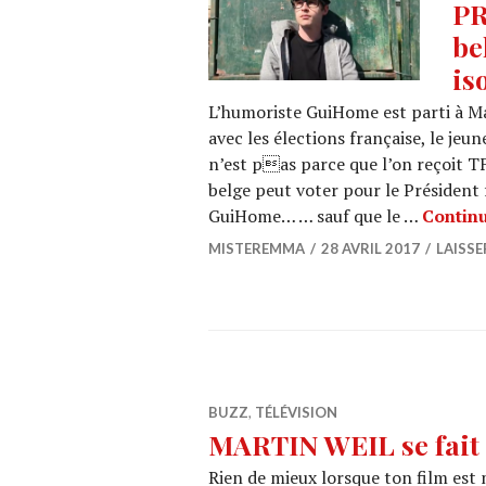
PR
be
is
L’humoriste GuiHome est parti à Ma
avec les élections française, le jeu
n’est pas parce que l’on reçoit T
belge peut voter pour le Président 
GuiHome… … sauf que le …
Continu
MISTEREMMA
28 AVRIL 2017
LAISS
BUZZ
,
TÉLÉVISION
MARTIN WEIL se fait 
Rien de mieux lorsque ton film est 