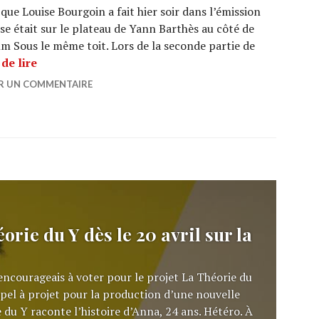
que Louise Bourgoin a fait hier soir dans l’émission
se était sur le plateau de Yann Barthès au côté de
ilm Sous le même toit. Lors de la seconde partie de
MARTIN WEIL se fait draguer par Louise Bourgoin
de lire
ER UN COMMENTAIRE
rie du Y dès le 20 avril sur la
encourageais à voter pour le projet La Théorie du
ppel à projet pour la production d’une nouvelle
 du Y raconte l’histoire d’Anna, 24 ans. Hétéro. À