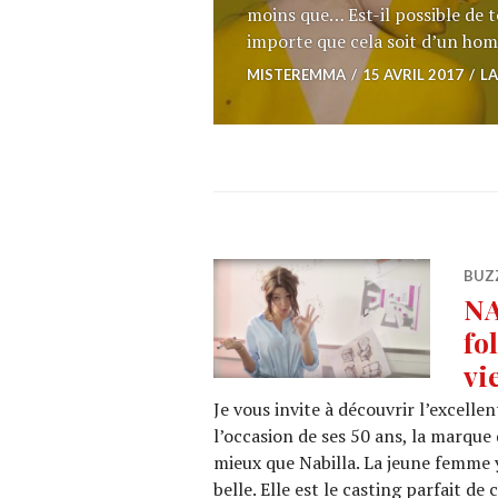
moins que… Est-il possible de 
importe que cela soit d’un h
MISTEREMMA
15 AVRIL 2017
LA
BUZ
NA
fo
vie
Je vous invite à découvrir l’excell
l’occasion de ses 50 ans, la marque
mieux que Nabilla. La jeune femme y
belle. Elle est le casting parfait d