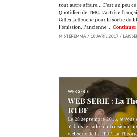
tout autre affaire… C’est un peu ce 
Quotidien de TMC. L’actrice françai
Gilles Lellouche pour la sortie du f
l’émission, l’ancienne …
Continuer 
MISTEREMMA
18 AVRIL 2017
LAISS
WEB SÉRIE
WEB SERIE : La Théo
RTBF
Le 28 septembre 2016, je vous 
Y dans le cadre du troisième a
websérie de la RTBF. La Théorie