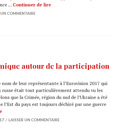
NABILLA BENATTIA : Les followers,
ance …
Continuer de lire
R UN COMMENTAIRE
mique autour de la participation
e nom de leur représentante à l’Eurovision 2017 qui
ix russe était tout particulièrement attendu vu les
lons que la Crimée, région du sud de l’Ukraine a été
e l’Est du pays est toujours déchiré par une guerre
Eurovision 2017: Polémique autour de la participation r
e
17
LAISSER UN COMMENTAIRE