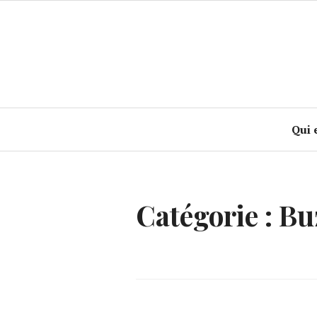
Accéder
au
contenu
principal
Qui 
Catégorie :
Bu