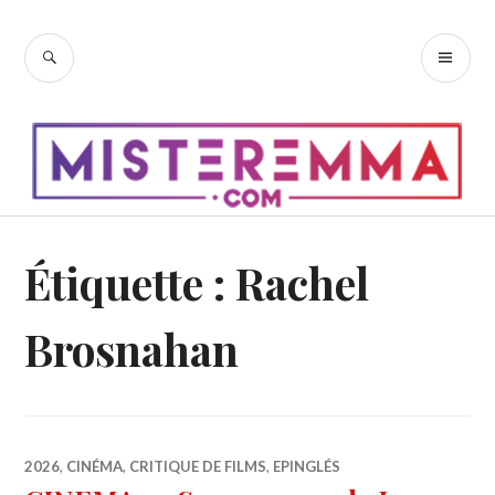
Accéder
au
RECHERCHE
ME
contenu
PR
principal
Étiquette :
Rachel
Brosnahan
2026
,
CINÉMA
,
CRITIQUE DE FILMS
,
EPINGLÉS