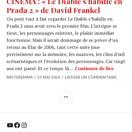
CINEMA : « Le Diable s’habille en
Prada 2 » de David Frankel
On peut tout à fait regarder Le Diable s’habille en
Prada 2 sans avoir revu le premier film. L’intrigue se
tient, les personnages existent, le plaisir immédiat
fonctionne. Mais il serait dommage de se priver d’un
retour au film de 2006, tant cette suite joue
précisément sur la mémoire, les nuances, les clins d’œil
scénaristiques et l’évolution des personnages. Car vingt
CINEMA 
ans ont passé. Et ce temps-là …
Continuer de lire
MISTEREMMA
23 MAI 2026
LAISSER UN COMMENTAIRE
COLONNE
LATÉRALE
YouTube
Facebook
Instagram