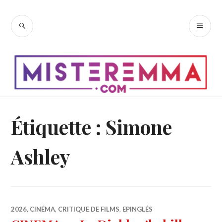
Accéder
au
RECHERCHE
ME
contenu
PR
principal
Étiquette :
Simone
Ashley
2026
,
CINÉMA
,
CRITIQUE DE FILMS
,
EPINGLÉS