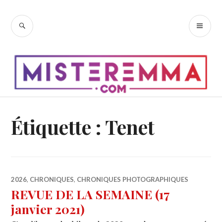
Accéder
au
RECHERCHE
ME
contenu
PR
principal
Étiquette :
Tenet
2026
,
CHRONIQUES
,
CHRONIQUES PHOTOGRAPHIQUES
REVUE DE LA SEMAINE (17
janvier 2021)