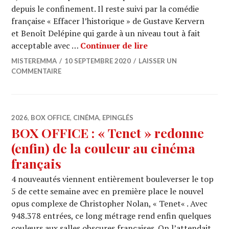
depuis le confinement. Il reste suivi par la comédie
française « Effacer l’historique » de Gustave Kervern
et Benoît Delépine qui garde à un niveau tout à fait
BOX OFFICE : « Tenet
acceptable avec …
Continuer de lire
MISTEREMMA
10 SEPTEMBRE 2020
LAISSER UN
COMMENTAIRE
2026
,
BOX OFFICE
,
CINÉMA
,
EPINGLÉS
BOX OFFICE : « Tenet » redonne
(enfin) de la couleur au cinéma
français
4 nouveautés viennent entièrement bouleverser le top
5 de cette semaine avec en première place le nouvel
opus complexe de Christopher Nolan, « Tenet« . Avec
948.378 entrées, ce long métrage rend enfin quelques
couleurs aux salles obscures françaises. On l’attendait