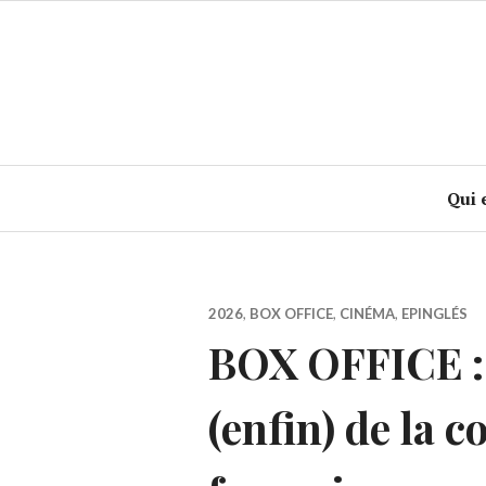
Accéder
au
contenu
principal
Qui 
2026
,
BOX OFFICE
,
CINÉMA
,
EPINGLÉS
BOX OFFICE : 
(enfin) de la 