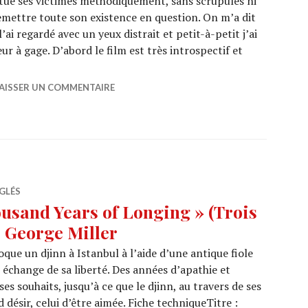
d, tue ses victimes méthodiquement, sans scrupules ni
emettre toute son existence en question. On m’a dit
’ai regardé avec un yeux distrait et petit-à-petit j’ai
eur à gage. D’abord le film est très introspectif et
TFLIX : « The Killer » de David Fincher
AISSER UN COMMENTAIRE
GLÉS
usand Years of Longing » (Trois
e George Miller
que un djinn à Istanbul à l’aide d’une antique fiole
 échange de sa liberté. Des années d’apathie et
s souhaits, jusqu’à ce que le djinn, au travers de ses
d désir, celui d’être aimée. Fiche techniqueTitre :