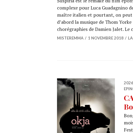
Suspiria est le remake du film épon
complexe pour Luca Guadagnino de 
maître italien et pourtant, on peut 
d’abord la musique de Thom Yorke (
chorégraphies de Damien Jalet. Le
MISTEREMMA
1 NOVEMBRE 2018
LA
202
EPIN
CA
Bo
Bong
mois
Fest