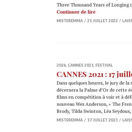
Three Thousand Years of Longing (T
CINEMA : « Thre
Continuer de lire
MISTEREMMA
21 JUILLET 2022
LAIS
2026
,
CANNES 2021
,
FESTIVAL
CANNES 2021 : 17 juill
Dans quelques heures, le jury de la
décernera la Palme d’Or de cette éd
films en compétition à voir et à d
nouveau Wes Anderson, « The French
Brody, Tilda Swinton, Léa Seydou
MISTEREMMA
17 JUILLET 2021
LAIS