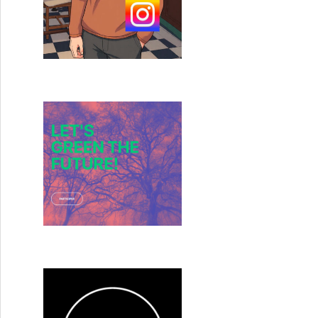
Broken English » de Iain Forsyth et Jane Pollard