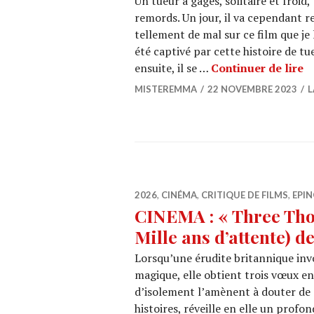
Un tueur à gages, solitaire et froi
remords. Un jour, il va cependant r
tellement de mal sur ce film que je l
été captivé par cette histoire de tu
NE
ensuite, il se …
Continuer de lire
MISTEREMMA
22 NOVEMBRE 2023
L
2026
,
CINÉMA
,
CRITIQUE DE FILMS
,
EPIN
CINEMA : « Three Tho
Mille ans d’attente) d
Lorsqu’une érudite britannique invo
magique, elle obtient trois vœux en
d’isolement l’amènent à douter de se
histoires, réveille en elle un profon