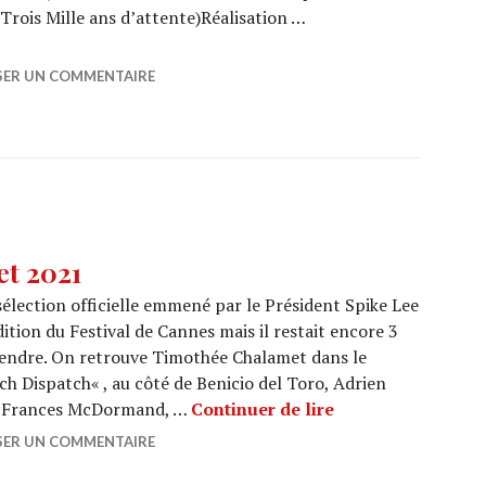
rois Mille ans d’attente)Réalisation …
e Thousand Years of Longing » (Trois Mille ans d’attente
SER UN COMMENTAIRE
et 2021
 sélection officielle emmené par le Président Spike Lee
ition du Festival de Cannes mais il restait encore 3
éfendre. On retrouve Timothée Chalamet dans le
 Dispatch« , au côté de Benicio del Toro, Adrien
CANNES 2021 : 17 
x, Frances McDormand, …
Continuer de lire
SER UN COMMENTAIRE