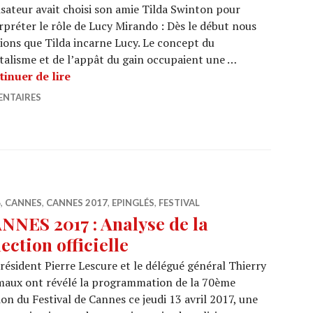
isateur avait choisi son amie Tilda Swinton pour
rpréter le rôle de Lucy Mirando : Dès le début nous
ions que Tilda incarne Lucy. Le concept du
talisme et de l’appât du gain occupaient une …
CANNES 2017 : Okja de Joon-Ho Bong
tinuer de lire
ENTAIRES
6
,
CANNES
,
CANNES 2017
,
EPINGLÉS
,
FESTIVAL
NNES 2017 : Analyse de la
lection officielle
résident Pierre Lescure et le délégué général Thierry
maux ont révélé la programmation de la 70ème
ion du Festival de Cannes ce jeudi 13 avril 2017, une