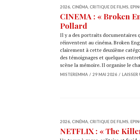
2026
,
CINÉMA
,
CRITIQUE DE FILMS
,
EPIN
CINEMA : « Broken Eng
Pollard
Il y a des portraits documentaires qu
réinventent au cinéma. Broken Engl
clairement à cette deuxième catégor
des témoignages et quelques entret
scène la mémoire. Il organise le ch
MISTEREMMA
29 MAI 2026
LAISSER
2026
,
CINÉMA
,
CRITIQUE DE FILMS
,
EPIN
NETFLIX : « The Kille