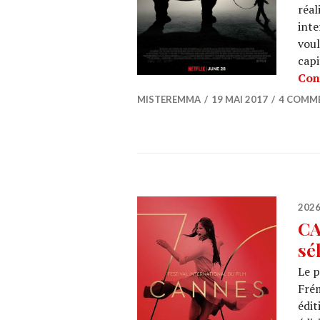
réal
inte
voul
capi
Con
MISTEREMMA
19 MAI 2017
4 COMM
202
CA
sé
Le p
Fré
édit