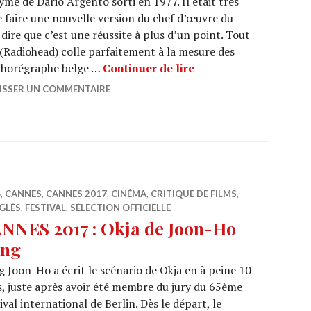
yme de Dario Argento sorti en 1977. Il était très
faire une nouvelle version du chef d’œuvre du
dire que c’est une réussite à plus d’un point. Tout
Radiohead) colle parfaitement à la mesure des
CINEMA : « Suspiria 
 chorégraphe belge …
Continuer de lire
ISSER UN COMMENTAIRE
6
,
CANNES
,
CANNES 2017
,
CINÉMA
,
CRITIQUE DE FILMS
,
GLÉS
,
FESTIVAL
,
SÉLECTION OFFICIELLE
NNES 2017 : Okja de Joon-Ho
ng
 Joon-Ho a écrit le scénario de Okja en à peine 10
, juste après avoir été membre du jury du 65ème
ival international de Berlin. Dès le départ, le