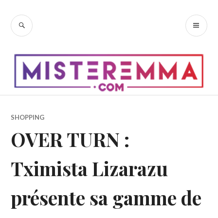
Accéder
au
RECHERCHE
ME
contenu
PR
principal
SHOPPING
OVER TURN :
Tximista Lizarazu
présente sa gamme de