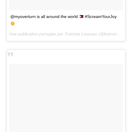
@myoverturn is all around the world
#ScreamYourJoy
Une publication partagée par Tximista Lizarazu (@ltximista) le
15