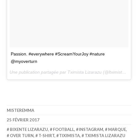
Passion. #everywhere #ScreamYourJoy #nature
@myoverturn
Une publication partagée par Tximista Lizarazu (@ltximista) le
23
MISTEREMMA
25 FÉVRIER 2017
BIXENTE LIZARAZU
,
FOOTBALL
,
INSTAGRAM
,
MARQUE
,
OVER TURN
,
T-SHIRT
,
TIXIMISTA
,
TXIMISTA LIZARAZU