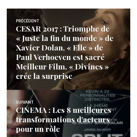
Navigation
PRÉCÉDENT
CESAR 2017 : Triomphe de
Article
de
précédent :
« Juste la fin du monde » de
Xavier Dolan, « Elle » de
l’article
Paul Verhoeven est sacré
Meilleur Film, « Divines »
crée la surprise
SUIVANT
CINEMA : Les 8 meilleures
Article
Suivant:
transformations d’acteurs
pour un rôle