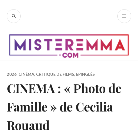
Accéder
au
RECHERCHE
ME
contenu
PR
principal
2026
,
CINÉMA
,
CRITIQUE DE FILMS
,
EPINGLÉS
CINEMA : « Photo de
Famille » de Cecilia
Rouaud