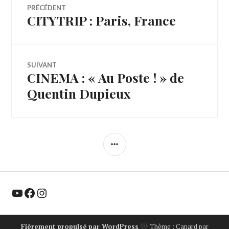
Navigation
PRÉCÉDENT
CITYTRIP : Paris, France
Article
de
précédent :
l’article
SUIVANT
CINEMA : « Au Poste ! » de
Article
Suivant:
Quentin Dupieux
COLONNE
LATÉRALE
YouTube
Facebook
Instagram
Fièrement propulsé par WordPress
Thème : Canard par