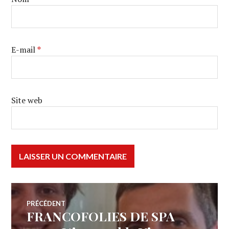
E-mail
*
Site web
Navigation
PRÉCÉDENT
FRANCOFOLIES DE SPA
Article
de
précédent :