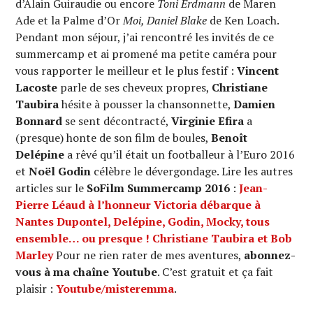
d’Alain Guiraudie ou encore
Toni Erdmann
de Maren
Ade et la Palme d’Or
Moi, Daniel Blake
de Ken Loach.
Pendant mon séjour, j’ai rencontré les invités de ce
summercamp et ai promené ma petite caméra pour
vous rapporter le meilleur et le plus festif :
Vincent
Lacoste
parle de ses cheveux propres,
Christiane
Taubira
hésite à pousser la chansonnette,
Damien
Bonnard
se sent décontracté,
Virginie Efira
a
(presque) honte de son film de boules,
Benoît
Delépine
a rêvé qu’il était un footballeur à l’Euro 2016
et
Noël Godin
célèbre le dévergondage. Lire les autres
articles sur le
SoFilm Summercamp 2016
:
Jean-
Pierre Léaud à l’honneur
Victoria débarque à
Nantes
Dupontel, Delépine, Godin, Mocky, tous
ensemble… ou presque !
Christiane Taubira et Bob
Marley
Pour ne rien rater de mes aventures,
abonnez-
vous à ma chaîne Youtube
. C’est gratuit et ça fait
plaisir :
Youtube/misteremma
.