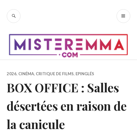
Accéder
au
RECHERCHE
ME
contenu
PR
principal
2026
,
CINÉMA
,
CRITIQUE DE FILMS
,
EPINGLÉS
BOX OFFICE : Salles
désertées en raison de
la canicule