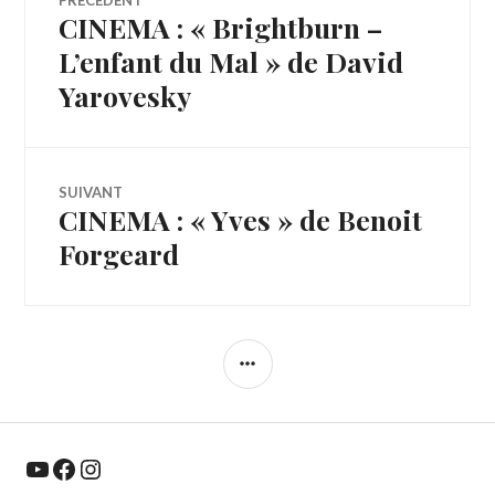
PRÉCÉDENT
CINEMA : « Brightburn –
Article
de
précédent :
L’enfant du Mal » de David
Yarovesky
l’article
SUIVANT
CINEMA : « Yves » de Benoit
Article
Suivant:
Forgeard
COLONNE
LATÉRALE
YouTube
Facebook
Instagram