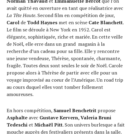
Norman Thavaud
et
Emmanuelle Bercot
que l’on
avait quitté en ouverture en tant que réalisatrice avec
La Tête Haute
. Second film en compétition de jour,
Carol
de
Todd Haynes
met en scène
Cate Blanchett
.
Le film se déroule à New York en 1952. Carol est
élégante, sophistiquée, riche et mariée. En cette veille
de Noël, elle erre dans un grand magasin à la
recherche d’un cadeau pour sa fille. Elle y rencontre
une jeune vendeuse, Thérèse, spontanée, charmante,
fragile. Toutes deux sont seules le soir de Noël. Carole
propose alors à Thérèse de partir avec elle pour un
voyage improvisé au coeur de l’Amérique. Un road trip
au cours duquel elles vont tomber follement
amoureuses.
En hors compétition,
Samuel Benchetrit
propose
Asphalte
avec
Gustave Kervern, Valeria Bruni
Tedeschi
et
Michaël Pitt
. Son univers burlesque a fait
mouche auprès des festivaliers présents dans la salle.