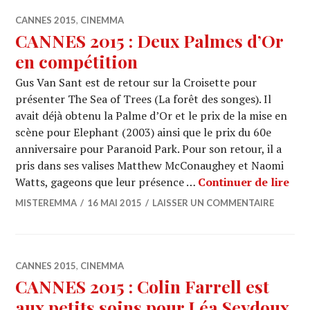
CANNES 2015
,
CINEMMA
CANNES 2015 : Deux Palmes d’Or
en compétition
Gus Van Sant est de retour sur la Croisette pour
présenter The Sea of Trees (La forêt des songes). Il
avait déjà obtenu la Palme d’Or et le prix de la mise en
scène pour Elephant (2003) ainsi que le prix du 60e
anniversaire pour Paranoid Park. Pour son retour, il a
pris dans ses valises Matthew McConaughey et Naomi
CAN
Watts, gageons que leur présence …
Continuer de lire
MISTEREMMA
16 MAI 2015
LAISSER UN COMMENTAIRE
CANNES 2015
,
CINEMMA
CANNES 2015 : Colin Farrell est
aux petits soins pour Léa Seydoux