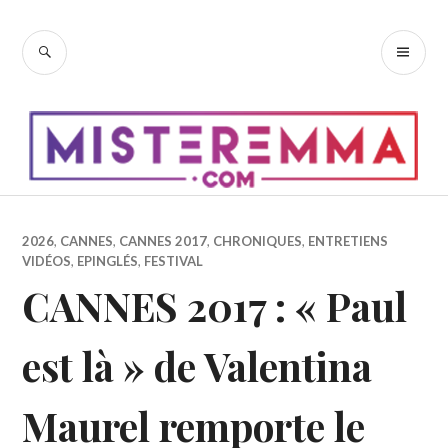
Accéder
au
RECHERCHE
ME
contenu
PR
principal
2026
,
CANNES
,
CANNES 2017
,
CHRONIQUES
,
ENTRETIENS
VIDÉOS
,
EPINGLÉS
,
FESTIVAL
CANNES 2017 : « Paul
est là » de Valentina
Maurel remporte le