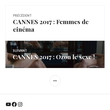
Navigation
PRÉCÉDENT
CANNES 2017 : Femmes de
Article
de
précédent :
cinéma
l’article
SUIVANT
CANNES 2017 : Ozon le sexe !
Article
Suivant:
COLONNE
LATÉRALE
YouTube
Facebook
Instagram