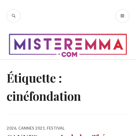
Accéder
au
RECHERCHE
ME
contenu
PR
principal
Étiquette :
cinéfondation
2026
,
CANNES 2021
,
FESTIVAL