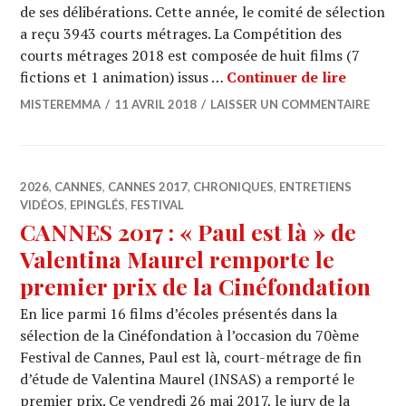
de ses délibérations. Cette année, le comité de sélection
a reçu 3943 courts métrages. La Compétition des
courts métrages 2018 est composée de huit films (7
CANNES 2
fictions et 1 animation) issus …
Continuer de lire
MISTEREMMA
11 AVRIL 2018
LAISSER UN COMMENTAIRE
2026
,
CANNES
,
CANNES 2017
,
CHRONIQUES
,
ENTRETIENS
VIDÉOS
,
EPINGLÉS
,
FESTIVAL
CANNES 2017 : « Paul est là » de
Valentina Maurel remporte le
premier prix de la Cinéfondation
En lice parmi 16 films d’écoles présentés dans la
sélection de la Cinéfondation à l’occasion du 70ème
Festival de Cannes, Paul est là, court-métrage de fin
d’étude de Valentina Maurel (INSAS) a remporté le
premier prix. Ce vendredi 26 mai 2017, le jury de la