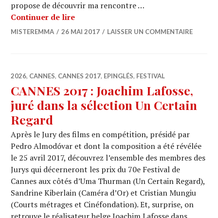
propose de découvrir ma rencontre …
CANNES 2017 : Femmes de cinéma
Continuer de lire
MISTEREMMA
26 MAI 2017
LAISSER UN COMMENTAIRE
2026
,
CANNES
,
CANNES 2017
,
EPINGLÉS
,
FESTIVAL
CANNES 2017 : Joachim Lafosse,
juré dans la sélection Un Certain
Regard
Après le Jury des films en compétition, présidé par
Pedro Almodóvar et dont la composition a été révélée
le 25 avril 2017, découvrez l’ensemble des membres des
Jurys qui décerneront les prix du 70e Festival de
Cannes aux côtés d’Uma Thurman (Un Certain Regard),
Sandrine Kiberlain (Caméra d’Or) et Cristian Mungiu
(Courts métrages et Cinéfondation). Et, surprise, on
retrouve le réalisateur belge Joachim Lafosse dans …