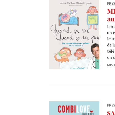
PRE
MI
au
Lors
un c
leur
de l
télé
on 
MIS
PRE
SA