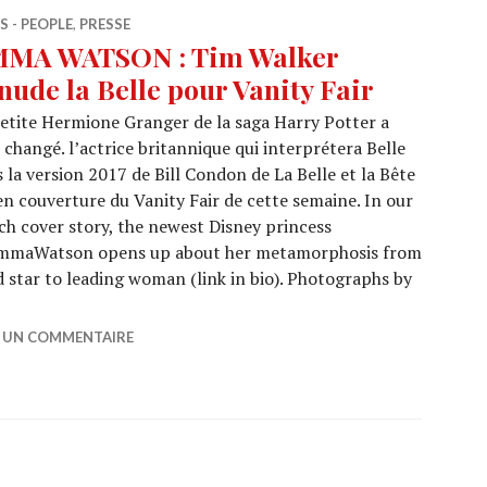
 - PEOPLE
,
PRESSE
MA WATSON : Tim Walker
nude la Belle pour Vanity Fair
etite Hermione Granger de la saga Harry Potter a
 changé. l’actrice britannique qui interprétera Belle
 la version 2017 de Bill Condon de La Belle et la Bête
en couverture du Vanity Fair de cette semaine. In our
h cover story, the newest Disney princess
maWatson opens up about her metamorphosis from
d star to leading woman (link in bio). Photographs by
: Tim Walker dénude la Belle pour Vanity Fair
R UN COMMENTAIRE