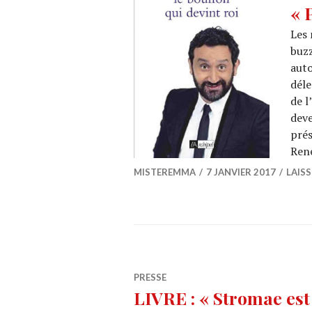
« P
Les 
buzz
auto
dél
de l
deve
prés
René
MISTEREMMA
7 JANVIER 2017
LAIS
PRESSE
LIVRE : « Stromae est