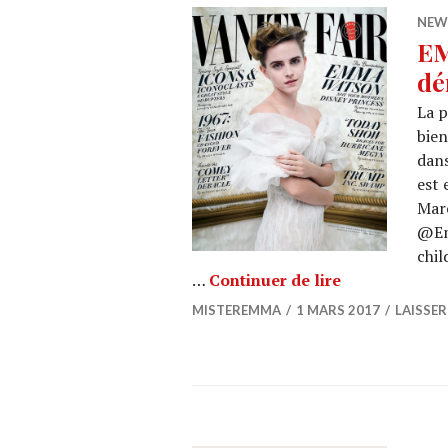
NEWS
EM
dé
La p
bien
dans
est 
Marc
@Em
chil
EMMA WATSON 
…
Continuer de lire
MISTEREMMA
1 MARS 2017
LAISSE