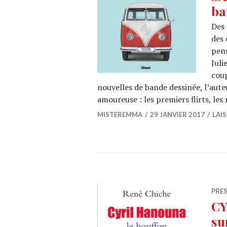
ba
Des 
des 
pens
Juli
coup
nouvelles de bande dessinée, l’aute
amoureuse : les premiers flirts, le
MISTEREMMA
29 JANVIER 2017
LAI
PRE
CY
su