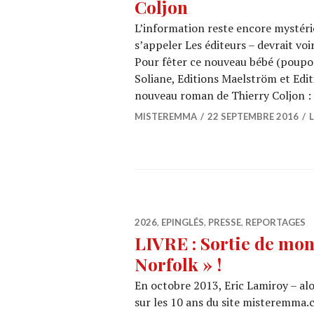
Coljon
L’information reste encore mystérie
s’appeler Les éditeurs – devrait voi
Pour fêter ce nouveau bébé (poupon
Soliane, Editions Maelström et Editi
nouveau roman de Thierry Coljon 
MISTEREMMA
22 SEPTEMBRE 2016
2026
,
EPINGLÉS
,
PRESSE
,
REPORTAGES
LIVRE : Sortie de mon
Norfolk » !
En octobre 2013, Eric Lamiroy – al
sur les 10 ans du site misteremma.