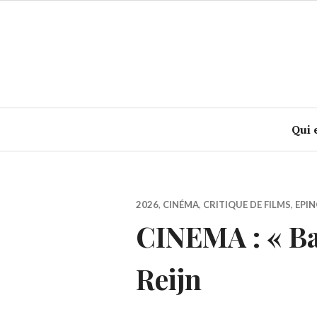
Accéder
au
contenu
principal
Qui 
2026
,
CINÉMA
,
CRITIQUE DE FILMS
,
EPIN
CINEMA : « Ba
Reijn