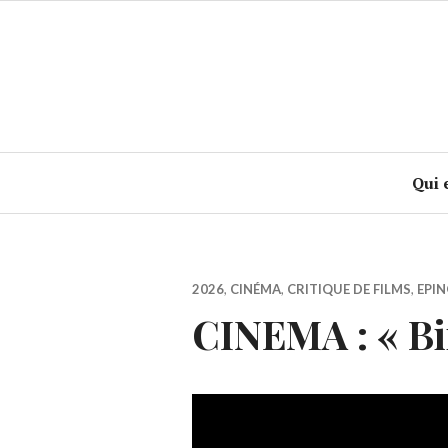
Accéder
au
contenu
principal
Qui 
2026
,
CINÉMA
,
CRITIQUE DE FILMS
,
EPIN
CINEMA : « Bi