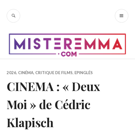
Accéder
au
RECHERCHE
ME
contenu
PR
principal
2026
,
CINÉMA
,
CRITIQUE DE FILMS
,
EPINGLÉS
CINEMA : « Deux
Moi » de Cédric
Klapisch