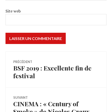
Site web
Navigation
PRÉCÉDENT
BSF 2019 : Excellente fin de
Article
de
précédent :
festival
l’article
SUIVANT
CINEMA : « Century of
Article
Suivant:
Smoke » de Nicolas Graux