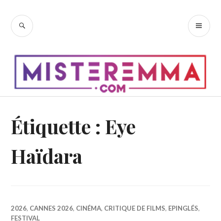
Accéder
au
RECHERCHE
ME
contenu
PR
principal
Étiquette :
Eye
Haïdara
2026
,
CANNES 2026
,
CINÉMA
,
CRITIQUE DE FILMS
,
EPINGLÉS
,
FESTIVAL