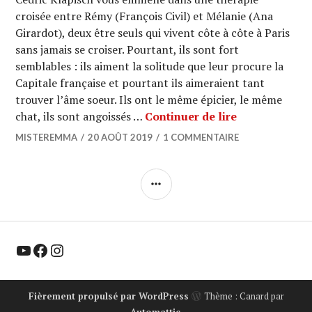
croisée entre Rémy (François Civil) et Mélanie (Ana
Girardot), deux être seuls qui vivent côte à côte à Paris
sans jamais se croiser. Pourtant, ils sont fort
semblables : ils aiment la solitude que leur procure la
Capitale française et pourtant ils aimeraient tant
trouver l’âme soeur. Ils ont le même épicier, le même
CINEMA : « De
chat, ils sont angoissés …
Continuer de lire
MISTEREMMA
20 AOÛT 2019
1 COMMENTAIRE
COLONNE
LATÉRALE
YouTube
Facebook
Instagram
Fièrement propulsé par WordPress
Thème : Canard par
Automattic
.