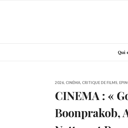
Accéder
au
contenu
principal
Qui 
2026
,
CINÉMA
,
CRITIQUE DE FILMS
,
EPIN
CINEMA : « G
Boonprakob, 