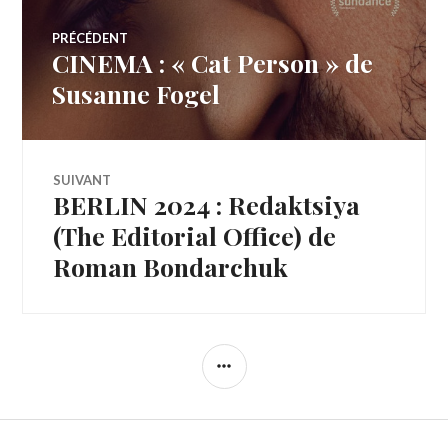
Navigation
PRÉCÉDENT
CINEMA : « Cat Person » de
Article
de
précédent :
Susanne Fogel
l’article
SUIVANT
BERLIN 2024 : Redaktsiya
Article
Suivant:
(The Editorial Office) de
Roman Bondarchuk
COLONNE
LATÉRALE