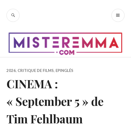
Accéder
au
RECHERCHE
ME
contenu
PR
principal
2026
,
CRITIQUE DE FILMS
,
EPINGLÉS
CINEMA :
« September 5 » de
Tim Fehlbaum