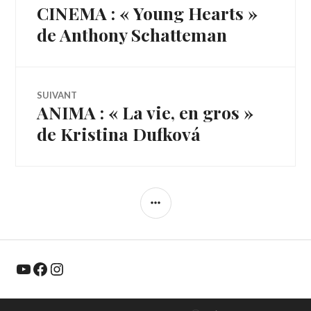
CINEMA : « Young Hearts »
Article
de
précédent :
de Anthony Schatteman
l’article
SUIVANT
ANIMA : « La vie, en gros »
Article
Suivant:
de Kristina Dufková
COLONNE
LATÉRALE
YouTube
Facebook
Instagram