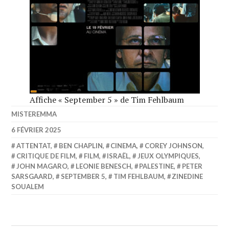
Affiche « September 5 » de Tim Fehlbaum
MISTEREMMA
6 FÉVRIER 2025
ATTENTAT
,
BEN CHAPLIN
,
CINEMA
,
COREY JOHNSON
,
CRITIQUE DE FILM
,
FILM
,
ISRAËL
,
JEUX OLYMPIQUES
,
JOHN MAGARO
,
LEONIE BENESCH
,
PALESTINE
,
PETER
SARSGAARD
,
SEPTEMBER 5
,
TIM FEHLBAUM
,
ZINEDINE
SOUALEM