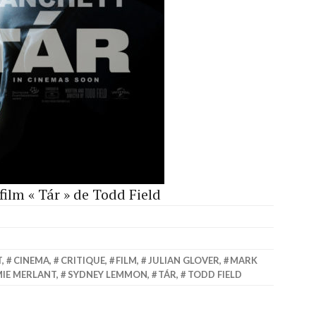
film « Tár » de Todd Field
T
,
CINEMA
,
CRITIQUE
,
FILM
,
JULIAN GLOVER
,
MARK
IE MERLANT
,
SYDNEY LEMMON
,
TÁR
,
TODD FIELD