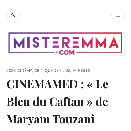
Accéder
au
RECHERCHE
ME
contenu
PR
principal
2026
,
CINÉMA
,
CRITIQUE DE FILMS
,
EPINGLÉS
CINEMAMED : « Le
Bleu du Caftan » de
Maryam Touzani