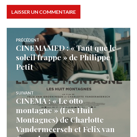
Navigation
PRÉCÉDENT
CINEMAMED : « Tant que le
Article
de
précédent :
soleil frappe » de Philippe
Petit
l’article
SUIVANT
CINEMA : « Le otto
Article
Suivant:
montagne » (Les Huit
Montagnes) de Charlotte
Vandermeersch et Felix van