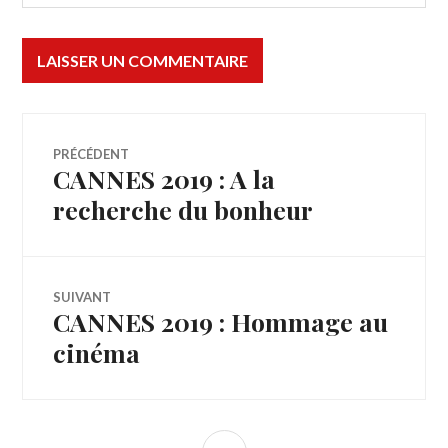
Navigation
PRÉCÉDENT
CANNES 2019 : A la
Article
de
précédent :
recherche du bonheur
l’article
SUIVANT
CANNES 2019 : Hommage au
Article
Suivant:
cinéma
COLONNE