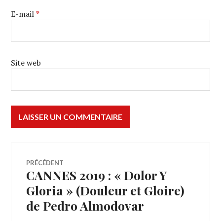
E-mail
*
Site web
Navigation
PRÉCÉDENT
CANNES 2019 : « Dolor Y
Article
de
précédent :
Gloria » (Douleur et Gloire)
de Pedro Almodovar
l’article