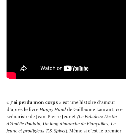
«
J’ai perdu mon corps
» est une histoire d’amour
d’après le livre
Happy Hand
de Guillaume Laurant, co-
scénariste de Jean-Pierre Jeunet
(Le Fabuleux Destin
d’Amélie Poulain, Un long dimanche de Fiançailles, Le
jeune et prodigieux T.S. Spivet
). Même si c’est le premier