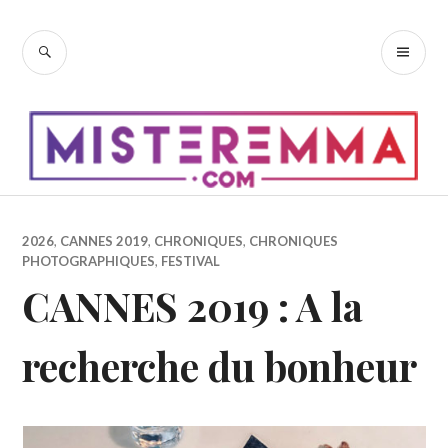
Accéder
au
RECHERCHE
ME
contenu
PR
principal
2026
,
CANNES 2019
,
CHRONIQUES
,
CHRONIQUES
PHOTOGRAPHIQUES
,
FESTIVAL
CANNES 2019 : A la
recherche du bonheur