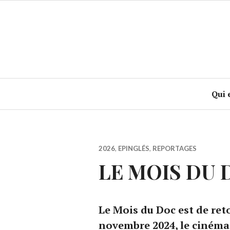
Accéder
au
contenu
principal
Qui 
2026
,
EPINGLÉS
,
REPORTAGES
LE MOIS DU 
Le Mois du Doc est de reto
novembre 2024, le ciném