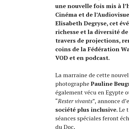
une nouvelle fois mis à l’
Cinéma et de l’Audiovisuel
Elisabeth Degryse, cet é
richesse et la diversité d
travers de projections, r
coins de la Fédération Wa
VOD et en podcast.
La marraine de cette nouvell
photographe
Pauline Beug
également vécu en Egypte où
“
Rester vivants
”, annonce d’
société plus inclusive
. Le
séances spéciales feront éc
du Doc.