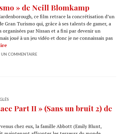
ismo » de Neill Blomkamp
 Mardenborough, ce film retrace la concrétisation d’un
de Gran Turismo qui, grâce à ses talents de gamer, a
organisées par Nissan et a fini par devenir un
amais joué à un jeu vidéo et donc je ne connaissais pas
CINEMA : « Gran Turismo » de Neill Blomkamp
ire
R UN COMMENTAIRE
GLÉS
ce Part II » (Sans un bruit 2) de
venus chez eux, la famille Abbott (Emily Blunt,
it maintenant affronter les terreurs du monde