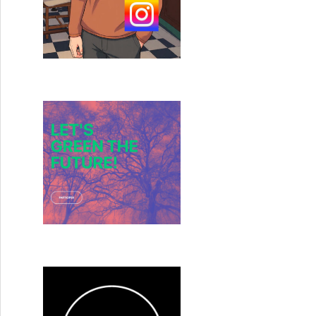
 Place: Day One » (Sans un bruit : Jour 1) de Michael Sarn