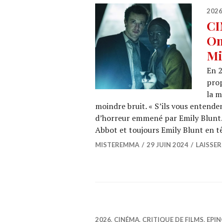
202
CI
On
Mi
En 2
prop
la m
moindre bruit. « S’ils vous entendent
d’horreur emmené par Emily Blunt. 
Abbot et toujours Emily Blunt en t
MISTEREMMA
29 JUIN 2024
LAISSE
2026
,
CINÉMA
,
CRITIQUE DE FILMS
,
EPIN