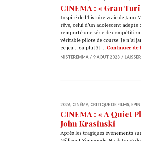
CINEMA : « Gran Tur
Inspiré de l’histoire vraie de Jann
rêve, celui d’un adolescent adepte 
remporté une série de compétitions 
véritable pilote de course. Je n’ai j
ce jeu… ou plutôt …
Continuer de l
MISTEREMMA
9 AOÛT 2023
LAISSE
2026
,
CINÉMA
,
CRITIQUE DE FILMS
,
EPIN
CINEMA : « A Quiet Pla
John Krasinski
Après les tragiques événements sur
Millicent Simmonds, Noah Jupe) do