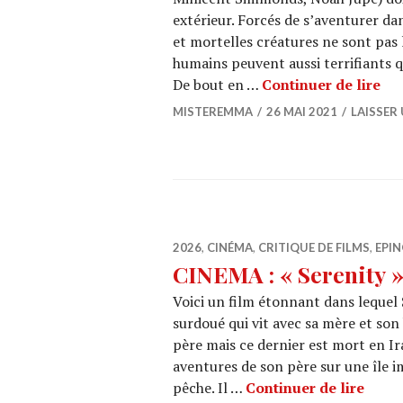
extérieur. Forcés de s’aventurer da
et mortelles créatures ne sont pa
humains peuvent aussi terrifiants q
CIN
De bout en …
Continuer de lire
MISTEREMMA
26 MAI 2021
LAISSER
2026
,
CINÉMA
,
CRITIQUE DE FILMS
,
EPIN
CINEMA : « Serenity »
Voici un film étonnant dans lequel
surdoué qui vit avec sa mère et son 
père mais ce dernier est mort en Ira
aventures de son père sur une île i
CINEM
pêche. Il …
Continuer de lire