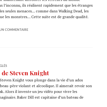
ns l’inconnu, ils réalisent rapidement que les étranges
s les seules menaces… comme dans Walking Dead, les
ue les monstres… Cette suite est de grande qualité.
EMA : « A Quiet Place Part II » (Sans un bruit 2) de John K
 UN COMMENTAIRE
GLÉS
 de Steven Knight
 Steven Knight vous plonge dans la vie d’un ados
beau-père violant et alcoolique. Il aimerait revoir son
k. Alors il invente un jeu vidéo pour vivre les
maginaire. Baker Dill est capitaine d’un bateau de
A : « Serenity » de Steven Knight