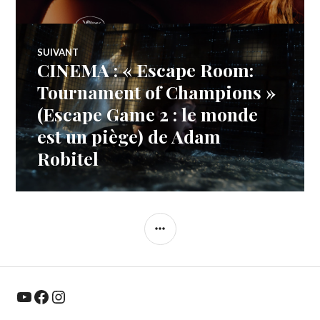
l’article
SUIVANT
CINEMA : « Escape Room:
Article
Suivant:
Tournament of Champions »
(Escape Game 2 : le monde
est un piège) de Adam
Robitel
COLONNE
LATÉRALE
YouTube
Facebook
Instagram