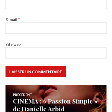
E-mail
*
Site web
Navigation
PRÉCÉDENT
CINEMA : « Passion Simple »
Article
de
précédent :
de Danielle Arbid