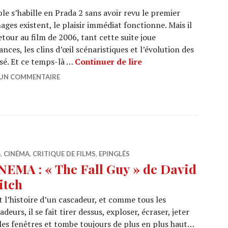
le s’habille en Prada 2 sans avoir revu le premier
nages existent, le plaisir immédiat fonctionne. Mais il
tour au film de 2006, tant cette suite joue
ces, les clins d’œil scénaristiques et l’évolution des
CINEMA : « Le Diable 
sé. Et ce temps-là …
Continuer de lire
 UN COMMENTAIRE
6
,
CINÉMA
,
CRITIQUE DE FILMS
,
EPINGLÉS
NEMA : « The Fall Guy » de David
itch
t l’histoire d’un cascadeur, et comme tous les
adeurs, il se fait tirer dessus, exploser, écraser, jeter
les fenêtres et tombe toujours de plus en plus haut…