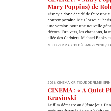
Mary Poppins) de Rob
Disney a donc décidé de faire une s
contemporaine. Mais lorsque j’écri
une version pour une nouvelle généra
décors, l’univers, les chansons, la 
allée des Cerisiers. Michael Banks e
MISTEREMMA
13 DÉCEMBRE 2018
L
2026
,
CINÉMA
,
CRITIQUE DE FILMS
,
EPIN
CINEMA : « A Quiet Pl
Krasinski
Le film démarre au 89ème jour. Dans
présume évacuée de tout habitant, 