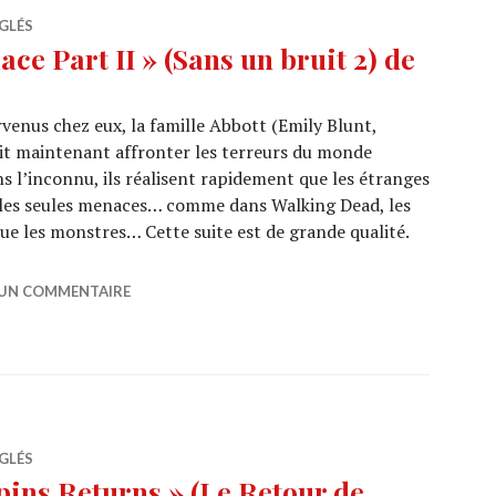
GLÉS
ce Part II » (Sans un bruit 2) de
venus chez eux, la famille Abbott (Emily Blunt,
it maintenant affronter les terreurs du monde
ns l’inconnu, ils réalisent rapidement que les étranges
s les seules menaces… comme dans Walking Dead, les
ue les monstres… Cette suite est de grande qualité.
EMA : « A Quiet Place Part II » (Sans un bruit 2) de John K
 UN COMMENTAIRE
GLÉS
ins Returns » (Le Retour de