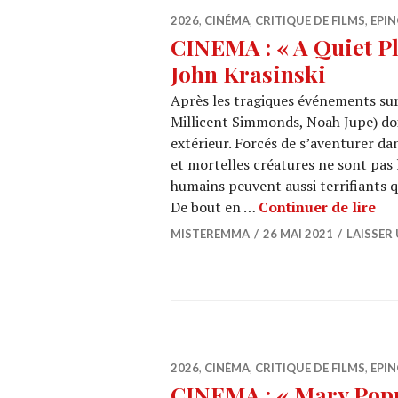
2026
,
CINÉMA
,
CRITIQUE DE FILMS
,
EPIN
CINEMA : « A Quiet Pla
John Krasinski
Après les tragiques événements sur
Millicent Simmonds, Noah Jupe) do
extérieur. Forcés de s’aventurer da
et mortelles créatures ne sont pa
humains peuvent aussi terrifiants q
CIN
De bout en …
Continuer de lire
MISTEREMMA
26 MAI 2021
LAISSER
2026
,
CINÉMA
,
CRITIQUE DE FILMS
,
EPIN
CINEMA : « Mary Popp