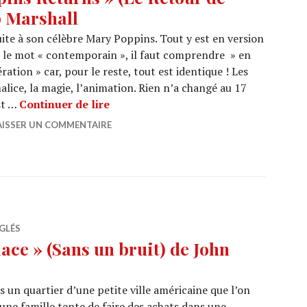
 Marshall
uite à son célèbre Mary Poppins. Tout y est en version
s le mot « contemporain », il faut comprendre » en
tion » car, pour le reste, tout est identique ! Les
malice, la magie, l’animation. Rien n’a changé au 17
CINEMA : « Mary Poppins Returns » 
st …
Continuer de lire
AISSER UN COMMENTAIRE
GLÉS
ace » (Sans un bruit) de John
 un quartier d’une petite ville américaine que l’on
une famille tente de faire des achats dans une