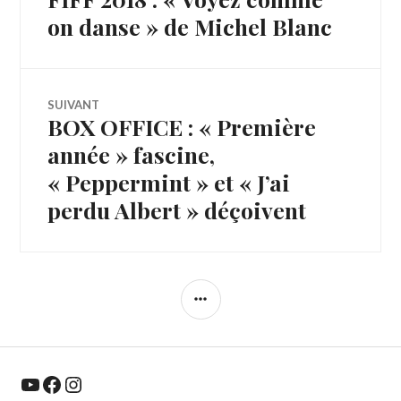
de
précédent :
on danse » de Michel Blanc
l’article
SUIVANT
BOX OFFICE : « Première
Article
Suivant:
année » fascine,
« Peppermint » et « J’ai
perdu Albert » déçoivent
COLONNE
LATÉRALE
YouTube
Facebook
Instagram