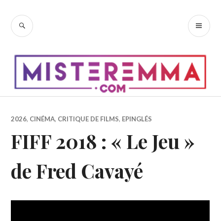
Accéder
au
RECHERCHE
ME
contenu
PR
principal
2026
,
CINÉMA
,
CRITIQUE DE FILMS
,
EPINGLÉS
FIFF 2018 : « Le Jeu »
de Fred Cavayé