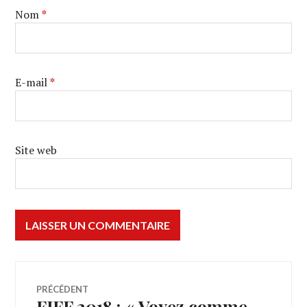
Nom
*
E-mail
*
Site web
Navigation
PRÉCÉDENT
FIFF 2018 : « Voyez comme
Article