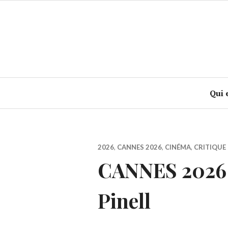
Accéder
au
contenu
principal
Qui 
2026
,
CANNES 2026
,
CINÉMA
,
CRITIQUE 
CANNES 2026 :
Pinell