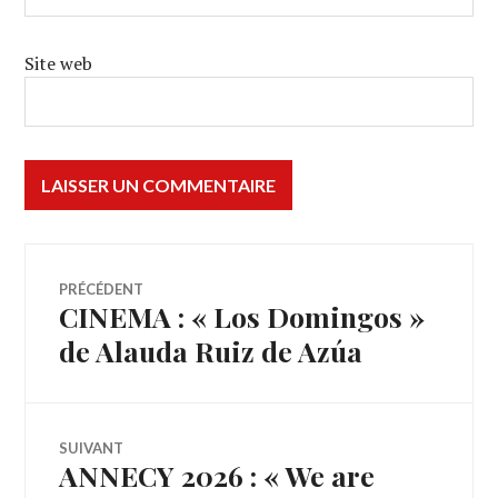
Site web
Navigation
PRÉCÉDENT
CINEMA : « Los Domingos »
Article
de
précédent :
de Alauda Ruiz de Azúa
l’article
SUIVANT
ANNECY 2026 : « We are
Article
Suivant: