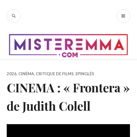
Accéder
au
RECHERCHE
ME
contenu
PR
principal
2026
,
CINÉMA
,
CRITIQUE DE FILMS
,
EPINGLÉS
CINEMA : « Frontera »
de Judith Colell