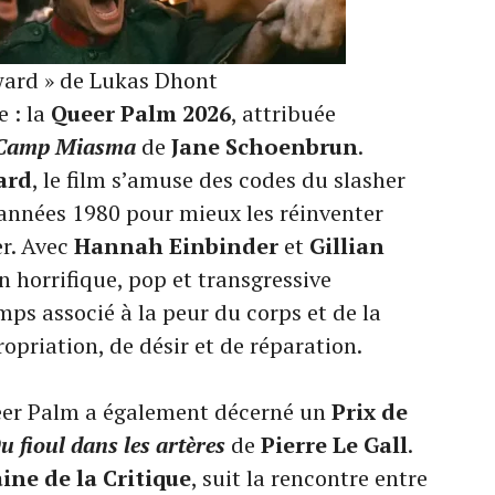
ward » de Lukas Dhont
 : la
Queer Palm 2026
, attribuée
t Camp Miasma
de
Jane Schoenbrun
.
ard
, le film s’amuse des codes du slasher
années 1980 pour mieux les réinventer
er. Avec
Hannah Einbinder
et
Gillian
on horrifique, pop et transgressive
ps associé à la peur du corps et de la
ropriation, de désir et de réparation.
ueer Palm a également décerné un
Prix de
u fioul dans les artères
de
Pierre Le Gall
.
ine de la Critique
, suit la rencontre entre