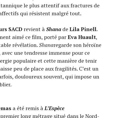
tannique le plus attentif aux fractures de
affectifs qui résistent malgré tout.
urs SACD
revient à
Shana
de
Lila Pinell
.
ment aimé ce film, porté par
Eva Huault
,
table révélation.
Shana
regarde son héroïne
, avec une tendresse immense pour ce
nergie populaire et cette manière de tenir
sse peu de place aux fragilités. C’est un
parfois, douloureux souvent, qui impose un
lier.
emas
a été remis à
L’Espèce
, premier long métrage situé dans le Nord-