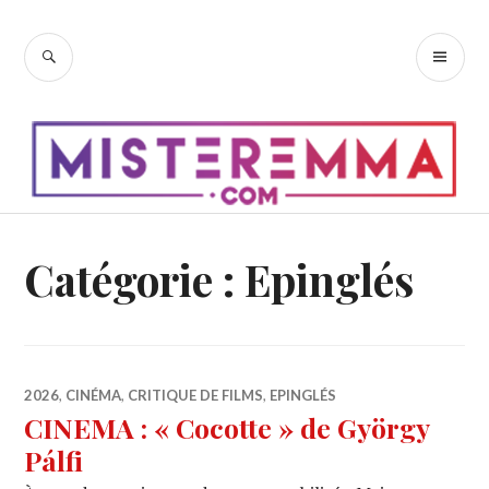
Accéder
au
RECHERCHE
ME
contenu
PR
principal
Catégorie :
Epinglés
2026
,
CINÉMA
,
CRITIQUE DE FILMS
,
EPINGLÉS
CINEMA : « Cocotte » de György
Pálfi