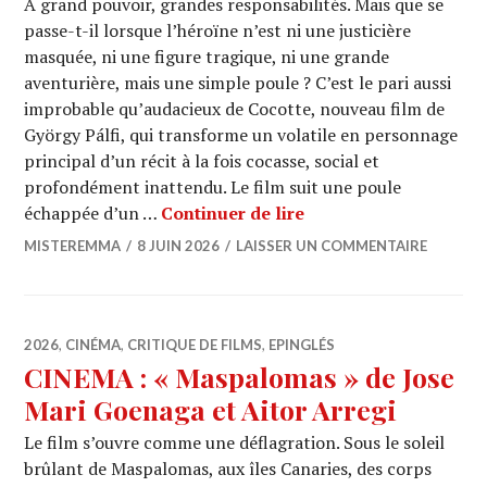
À grand pouvoir, grandes responsabilités. Mais que se
passe-t-il lorsque l’héroïne n’est ni une justicière
masquée, ni une figure tragique, ni une grande
aventurière, mais une simple poule ? C’est le pari aussi
improbable qu’audacieux de Cocotte, nouveau film de
György Pálfi, qui transforme un volatile en personnage
principal d’un récit à la fois cocasse, social et
profondément inattendu. Le film suit une poule
CINEMA : « Cocotte » 
échappée d’un …
Continuer de lire
MISTEREMMA
8 JUIN 2026
LAISSER UN COMMENTAIRE
2026
,
CINÉMA
,
CRITIQUE DE FILMS
,
EPINGLÉS
CINEMA : « Maspalomas » de Jose
Mari Goenaga et Aitor Arregi
Le film s’ouvre comme une déflagration. Sous le soleil
brûlant de Maspalomas, aux îles Canaries, des corps